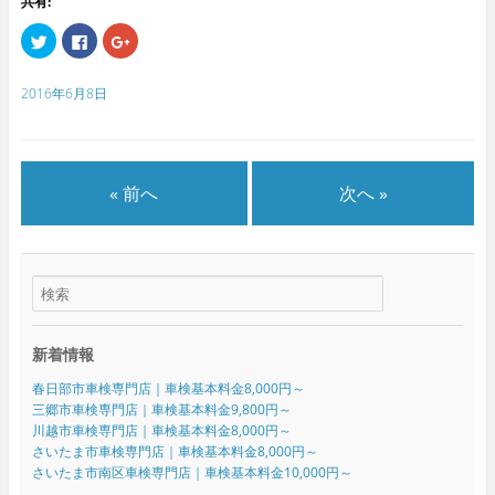
共有:
ク
F
ク
リ
a
リ
ッ
c
ッ
ク
e
ク
し
b
し
2016年6月8日
て
o
て
T
o
G
w
k
o
i
で
o
t
共
g
t
有
l
e
す
e
« 前へ
次へ »
r
る
+
で
に
で
共
は
共
有
ク
有
(
リ
(
新
ッ
新
し
ク
し
い
し
い
ウ
て
ウ
ィ
く
ィ
ン
だ
ン
ド
さ
ド
新着情報
ウ
い
ウ
で
(
で
開
新
開
春日部市車検専門店｜車検基本料金8,000円～
き
し
き
ま
い
ま
三郷市車検専門店｜車検基本料金9,800円～
す
ウ
す
川越市車検専門店｜車検基本料金8,000円～
)
ィ
)
ン
さいたま市車検専門店｜車検基本料金8,000円～
ド
さいたま市南区車検専門店｜車検基本料金10,000円～
ウ
で